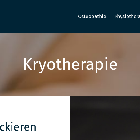
Osteopathie
Physiother
Kryotherapie
ckieren