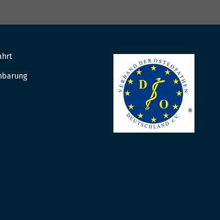
ahrt
nbarung