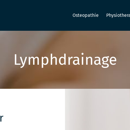
Osteopathie
Physiother
Lymphdrainage
r