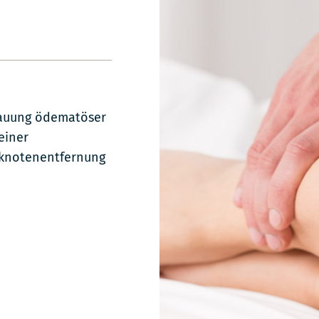
stauung ödematöser
einer
knotenentfernung