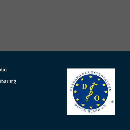
ahrt
nbarung