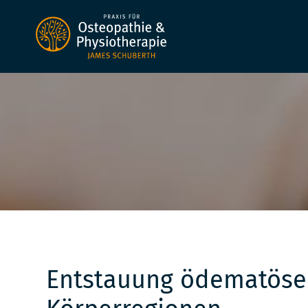
Zum
Inhalt
springen
Entstauung ödematöse